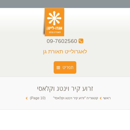
09-7602560
לאגרולייט תאורת גן
תפריט
זרוע קיר וינטג וקלאסי
ראשי
You are here:
ראשי
קטגוריה "זרוע קיר וינטג וקלאסי"
(Page 10)
קצת עלינו
קטלוג גופי תאורה
גלריה