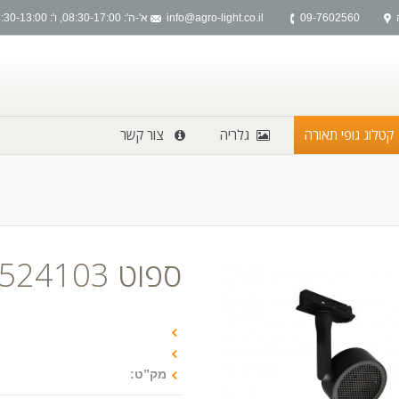
09-7602560
info@agro-light.co.il
א'-ה': 08:30-17:00, ו': 08:30-13:00
קטלוג גופי תאורה
גלריה
צור קשר
You are here:
ספוט 524103 15W שחור
מק”ט: