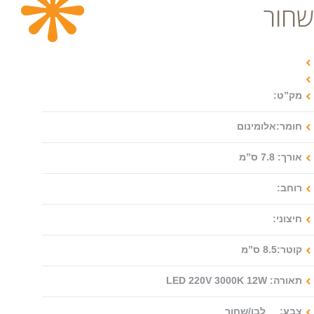
שחור
צור קשר
מק”ט:
חומר:אלומינום
אורך: 7.8 ס”מ
רוחב:
חיצוני:
קוטר:8.5 ס”מ
תאורה: LED 220V 3000K 12W
צבע: לבן/שחור