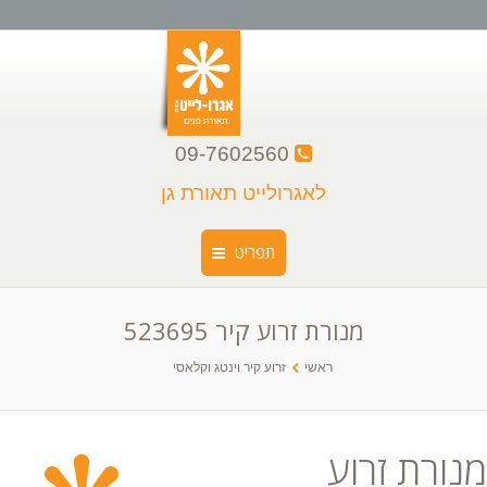
09-7602560
לאגרולייט תאורת גן
תפריט
מנורת זרוע קיר 523695
ראשי
You are here:
ראשי
זרוע קיר וינטג וקלאסי
קצת עלינו
קטלוג גופי תאורה
מנורת זרוע
גלריה