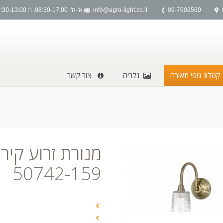
09-7602560
info@agro-light.co.il
א'-ה': 08:30-17:00, ו': 08:30-13:00
קטלוג גופי תאורה
גלריה
צור קשר
 here:
50742-159