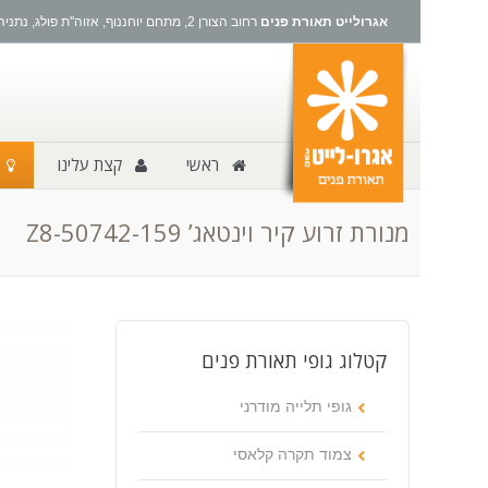
אגרולייט תאורת פנים
רחוב הצורן 2, מתחם יוחננוף, אזוה''ת פולג, נתניה
ראשי
קצת עלינו
מנורת זרוע קיר וינטאג’ Z8-50742-159
קטלוג גופי תאורת פנים
גופי תלייה מודרני
צמוד תקרה קלאסי