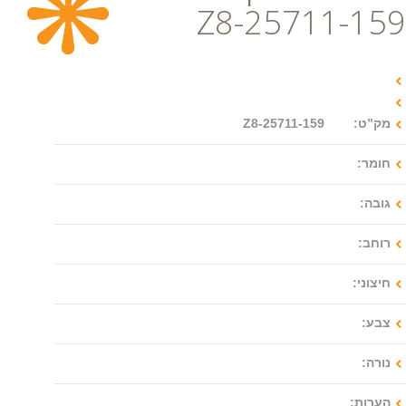
Z8-25711-159
צור קשר
מק”ט: Z8-25711-159
חומר:
גובה:
רוחב:
חיצוני:
צבע:
נורה:
הערות: